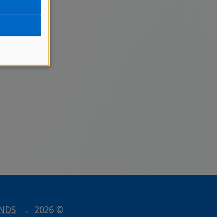
NDS
2026 ©