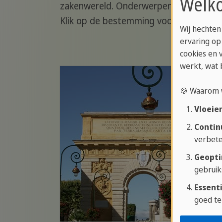
Welko
zakenwereld. Onderwerpen die aan bod 
Klik op de bestemming voor meer inform
Wij hechten
ervaring op
cookies en 
werkt, wat 
🍪 Waarom 
Vloeie
Contin
verbete
Geopti
gebruik
Essenti
goed te