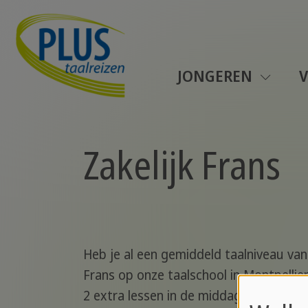
JONGEREN
Zakelijk Frans
Heb je al een gemiddeld taalniveau van
Frans op onze taalschool in Montpellie
2 extra lessen in de middag gefocust op