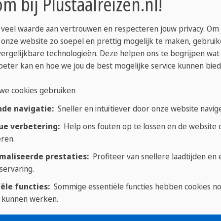
m bij Plustaalreizen.nl!
kunnen komen, zijn: vergaderingen, sollicitaties, on
atie over de taalcursus Zakelijk Frans:
 veel waarde aan vertrouwen en respecteren jouw privacy. Om
 onze website zo soepel en prettig mogelijk te maken, gebrui
vergelijkbare technologieën. Deze helpen ons te begrijpen wat
beter kan en hoe we jou de best mogelijke service kunnen bied
we cookies gebruiken
nde navigatie:
Sneller en intuïtiever door onze website navig
ue verbetering:
Help ons fouten op te lossen en de website c
ren.
maliseerde prestaties:
Profiteer van snellere laadtijden en
servaring.
ële functies:
Sommige essentiële functies hebben cookies n
 kunnen werken.