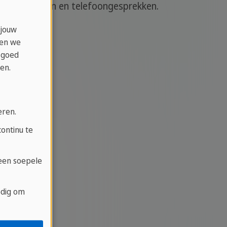
derhandelingen en telefoongesprekken.
 jouw
ken we
 goed
en.
eren.
ontinu te
 een soepele
odig om