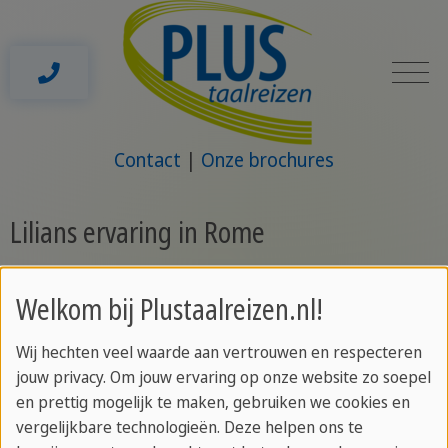
Contact
Onze brochures
Lilians ervaring in Rome
5 weken
Het leukste wat ik heb geleerd tijdens
Welkom bij Plustaalreizen.nl!
mijn taalreis is uiteraard de taal. Ik begon op A.2.1
niveau Italiaans terwijl dit eigenlijk al boven mijn
Wij hechten veel waarde aan vertrouwen en respecteren
niveau was. Toch werd ik in deze klas geplaatst
jouw privacy. Om jouw ervaring op onze website zo soepel
en prettig mogelijk te maken, gebruiken we cookies en
omdat ik zo het meeste kon leren. Nu, 5 weken
vergelijkbare technologieën. Deze helpen ons te
later zit ik bijna op B1 niveau. Ik heb dus enorm