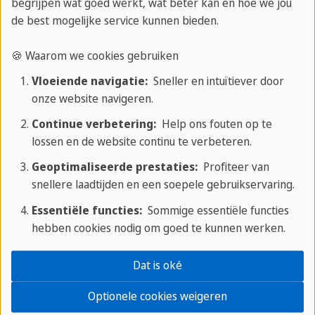
begrijpen wat goed werkt, wat beter kan en hoe we jou
veel geleerd in die 5 weken. Ik raad anderen aan
de best mogelijke service kunnen bieden.
om zeker minimaal 2 weken een cursus te volgen.
Als je voor 1 week een taalcursus volgt dan leer je
🍪 Waarom we cookies gebruiken
eigenlijk relatief weinig. Ik denk dat dit komt
Vloeiende navigatie:
Sneller en intuïtiever door
omdat je dan net aan het inkomen bent met het
onze website navigeren.
spreken van de taal, en dan alweer naar huis gaat.
Continue verbetering:
Help ons fouten op te
Bovendien is 1 week ook te weinig als je veel van
lossen en de website continu te verbeteren.
Rome wilt zien! Plus Taalreizen heb ik beleeft als
Geoptimaliseerde prestaties:
Profiteer van
een hele fijne organisatie. De website is heel
snellere laadtijden en een soepele gebruikservaring.
overzichtelijk en het is fijn dat je langs kan komen
Essentiële functies:
Sommige essentiële functies
op kantoor voor een persoonlijk gesprek. De
hebben cookies nodig om goed te kunnen werken.
service is heel goed en zou het zeker aanbevelen
aan anderen!
Dat is oké
Optionele cookies weigeren