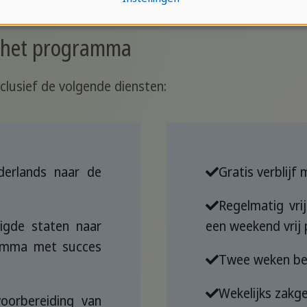
n het programma
clusief de volgende diensten:
derlands naar de
Gratis verblijf
Regelmatig vrij
igde staten naar
een weekend vrij
amma met succes
Twee weken bet
Wekelijks zakge
oorbereiding van