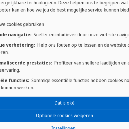
vergelijkbare technologieën. Deze helpen ons te begrijpen wat
beter kan en hoe we jou de best mogelijke service kunnen bied
we cookies gebruiken
nde navigatie:
Sneller en intuïtiever door onze website navig
sen
ue verbetering:
Help ons fouten op te lossen en de website c
ren.
ence'
kunt je een taalcursus van 10 lessen per we
maliseerde prestaties:
Profiteer van snellere laadtijden en
servaring.
een maandag beginnen.
ële functies:
Sommige essentiële functies hebben cookies n
 kunnen werken.
+ 1 week
12 weken
18 weken
Dat is oké
€165
€1760
€2585
Optionele cookies weigeren
Instellingen