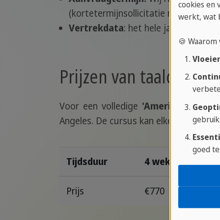
cookies en 
(kortetermijnsollicitatie mogelijk).
werkt, wat 
Vertrekdata
: het hele jaar mogelijk.
🍪 Waarom 
Vloeie
Prijzen van taalcursus
Contin
verbete
Voor een volledige
'American experi
Geopti
gebruik
Angeles. De cursus kan elke week op 
Essenti
goed te
Tijdsduur
4 weken
Prijs
€770