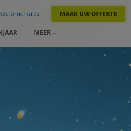
nze brochures
MAAK UW OFFERTE
NJAAR
MEER