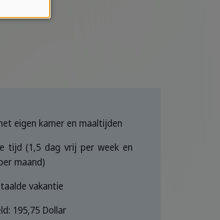
 met eigen kamer en maaltijden
e tijd (1,5 dag vrij per week en
 per maand)
aalde vakantie
ld: 195,75 Dollar