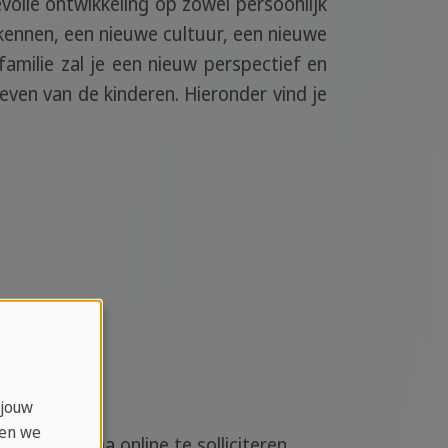
olle ontwikkeling op zowel persoonlijk
 kennen, een nieuwe cultuur, een nieuwe
amilie zal je een nieuw perspectief en
 leven van de kinderen. Hieronder vind je
 jouw
ken we
 programma online te solliciteren