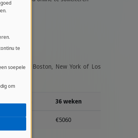
 goed
en.
eren.
ontinu te
ek volgen in Boston, New York of Los
 een soepele
odig om
24 weken
36 weken
€3410
€5060