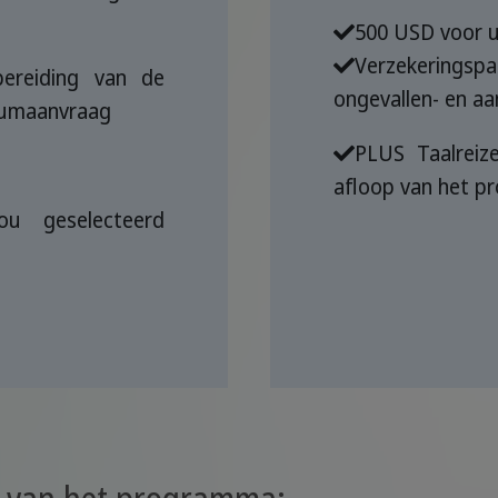
500 USD voor u
Verzekeringsp
bereiding van de
ongevallen- en aa
sumaanvraag
PLUS Taalreiz
afloop van het 
ou geselecteerd
js van het programma: