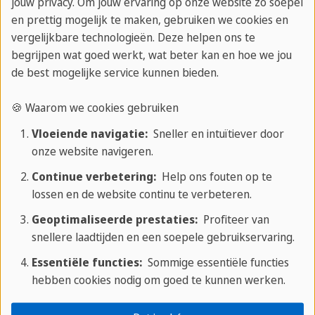
jouw privacy. Om jouw ervaring op onze website zo soepel
Over PLUS Taalreizen
en prettig mogelijk te maken, gebruiken we cookies en
Aanbiedingen
vergelijkbare technologieën. Deze helpen ons te
begrijpen wat goed werkt, wat beter kan en hoe we jou
de best mogelijke service kunnen bieden.
Onze voordelen
🍪 Waarom we cookies gebruiken
Vloeiende navigatie:
Sneller en intuïtiever door
✔ Uitstekende service en steun
onze website navigeren.
✔ 40 jaar ervaring in het onderwijzen van talen
Continue verbetering:
Help ons fouten op te
✔ All-inclusive - genieten van een taalcursus
lossen en de website continu te verbeteren.
✔ 30 van onze eigen taalscholen op exclusieve
locaties
Geoptimaliseerde prestaties:
Profiteer van
snellere laadtijden en een soepele gebruikservaring.
Essentiële functies:
Sommige essentiële functies
Top zoektermen
hebben cookies nodig om goed te kunnen werken.