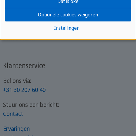
Taalreizen jongeren
Dat is oké
Taalreizen volwassenen
Optionele cookies weigeren
Engels leren in Malta
Instellingen
Spaans leren in Spanje
Schoolreizen
Klantenservice
Bel ons via:
+31 30 207 60 40
Stuur ons een bericht:
Contact
Ervaringen