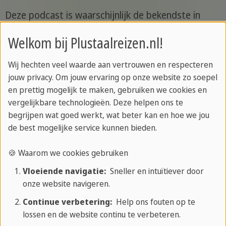
Deze podcast is waarschijnlijk de bekendste in
Colombia, en zoals de titel al aangeeft, is Diana
Welkom bij Plustaalreizen.nl!
Uribe een Colombiaanse historica die erin geslaagd
is duizenden mensen te boeien met haar audios vol
Wij hechten veel waarde aan vertrouwen en respecteren
emotie en interessante feiten. In deze podcast
jouw privacy. Om jouw ervaring op onze website zo soepel
vertellen ze verhalen, praten ze over cultuur,
en prettig mogelijk te maken, gebruiken we cookies en
vergelijkbare technologieën. Deze helpen ons te
reizen, vrede en muziek, en behandelen ze
begrijpen wat goed werkt, wat beter kan en hoe we jou
onderwerpen van algemeen belang en voor alle
de best mogelijke service kunnen bieden.
soorten volwassen publiek. De podcast is eigenlijk
de voortzetting van een werk van meer dan 20 jaar
🍪 Waarom we cookies gebruiken
in de Colombiaanse radio, het nemen van het aan
Vloeiende navigatie:
Sneller en intuïtiever door
digitale platforms, zoals Spotify of Audible, het
onze website navigeren.
uitbreiden van meer en meer de belangstelling
Continue verbetering:
Help ons fouten op te
voor "algemene cultuur".
lossen en de website continu te verbeteren.