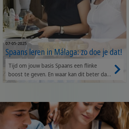
07-05-2025
Spaans leren in Málaga: zo doe je dat!
Tijd om jouw basis Spaans een flinke
boost te geven. En waar kan dit beter dan
de levendige stad Málaga! We weten
allemaal: een taal leer je pas echt in het
land zelf. Maar hoe doe je dat? Hieronder
lees je de beste manieren om Spaans te
leren in Málaga tussen de locals.