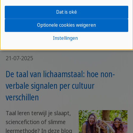
taal en hoe je de angst om ze te maken loslaat.
Taal leren begint met durven.
Dat is oké
Optionele cookies weigeren
Lees meer
Instellingen
21-07-2025
De taal van lichaamstaal: hoe non-
verbale signalen per cultuur
verschillen
Taal leren terwijl je slaapt,
sciencefiction of slimme
leermethode? In deze blog