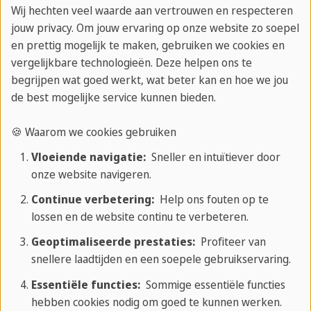
Wij hechten veel waarde aan vertrouwen en respecteren
Lees meer
jouw privacy. Om jouw ervaring op onze website zo soepel
en prettig mogelijk te maken, gebruiken we cookies en
vergelijkbare technologieën. Deze helpen ons te
begrijpen wat goed werkt, wat beter kan en hoe we jou
21-07-2025
de best mogelijke service kunnen bieden.
Waarom fouten maken in een
🍪 Waarom we cookies gebruiken
vreemde taal juist goed voor je is
Vloeiende navigatie:
Sneller en intuïtiever door
onze website navigeren.
Zeg je het fout? Mooi zo!
Continue verbetering:
Help ons fouten op te
Fouten maken is geen
lossen en de website continu te verbeteren.
teken van falen, maar van
Geoptimaliseerde prestaties:
Profiteer van
groei. In deze blog lees je
snellere laadtijden en een soepele gebruikservaring.
waarom je fouten nodig
Essentiële functies:
Sommige essentiële functies
hebt om écht vooruit te komen in een vreemde
hebben cookies nodig om goed te kunnen werken.