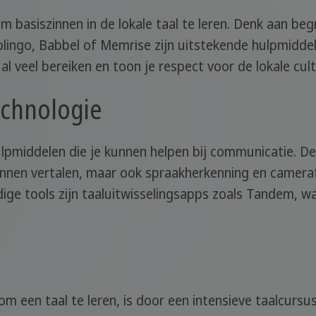
om basiszinnen in de lokale taal te leren. Denk aan b
olingo, Babbel of Memrise zijn uitstekende hulpmidde
l veel bereiken en toon je respect voor de lokale cult
echnologie
e hulpmiddelen die je kunnen helpen bij communicatie. 
 zinnen vertalen, maar ook spraakherkenning en camer
ige tools zijn taaluitwisselingsapps zoals Tandem, w
 een taal te leren, is door een intensieve taalcursus t