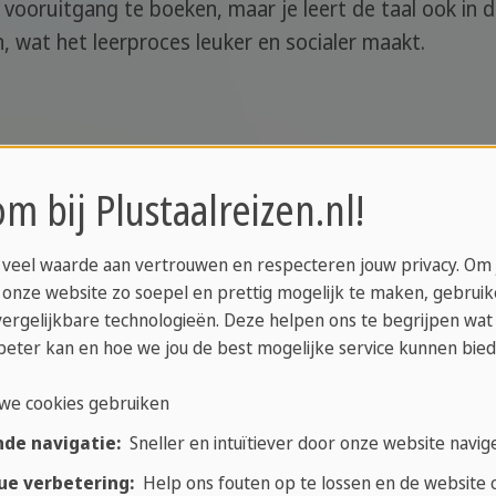
l vooruitgang te boeken, maar je leert de taal ook in d
 wat het leerproces leuker en socialer maakt.
 te verbeteren, is door direct met locals te communi
m bij Plustaalreizen.nl!
ls markten, koffiebars of buurtactiviteiten. Wees n
je probeert hun taal te spreken. Vaak zijn zij ook be
 veel waarde aan vertrouwen en respecteren jouw privacy. Om
 onze website zo soepel en prettig mogelijk te maken, gebrui
l en visuele hulpmiddelen
vergelijkbare technologieën. Deze helpen ons te begrijpen wat
beter kan en hoe we jou de best mogelijke service kunnen bied
chaamstaal en visuele hulpmiddelen uitkomst bieden. 
we cookies gebruiken
jn om jezelf verstaanbaar te maken. Een vriendelijke
 laten.
nde navigatie:
Sneller en intuïtiever door onze website navig
ue verbetering:
Help ons fouten op te lossen en de website c