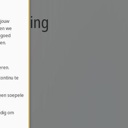
ereiding
 jouw
ken we
 goed
en.
eren.
ontinu te
 een soepele
odig om