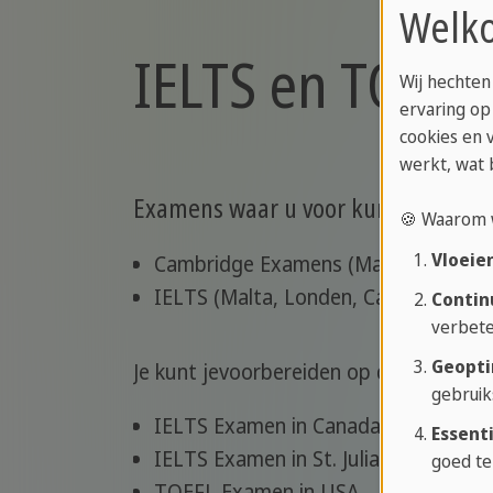
Welko
IELTS en TOEFL
Wij hechten
ervaring op
cookies en 
werkt, wat 
Examens waar u voor kunt studere
🍪 Waarom 
Vloeie
Cambridge Examens (Malta, Londen)
IELTS (Malta, Londen, Canada) en T
Contin
verbete
Geopti
Je kunt jevoorbereiden op de volgende
gebruik
IELTS Examen in Canada
Essenti
IELTS Examen in St. Julians, Malta
goed te
TOEFL Examen in USA