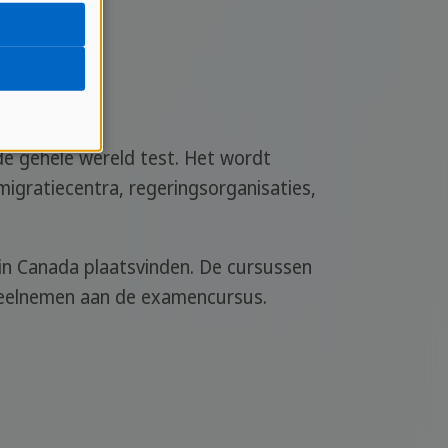
de gehele wereld test. Het wordt
migratiecentra, regeringsorganisaties,
 in Canada plaatsvinden. De cursussen
deelnemen aan de examencursus.