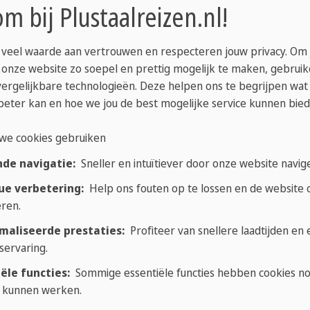
m bij Plustaalreizen.nl!
 Engels Examenvoorb
 veel waarde aan vertrouwen en respecteren jouw privacy. Om
 onze website zo soepel en prettig mogelijk te maken, gebrui
vergelijkbare technologieën. Deze helpen ons te begrijpen wat
beter kan en hoe we jou de best mogelijke service kunnen bied
n
we cookies gebruiken
nde navigatie:
Sneller en intuïtiever door onze website navig
OEFL (Canada)
ue verbetering:
Help ons fouten op te lossen en de website c
ren.
maliseerde prestaties:
Profiteer van snellere laadtijden en
 examens aan deze Sprachcaffe scholen:
servaring.
ële functies:
Sommige essentiële functies hebben cookies n
 kunnen werken.