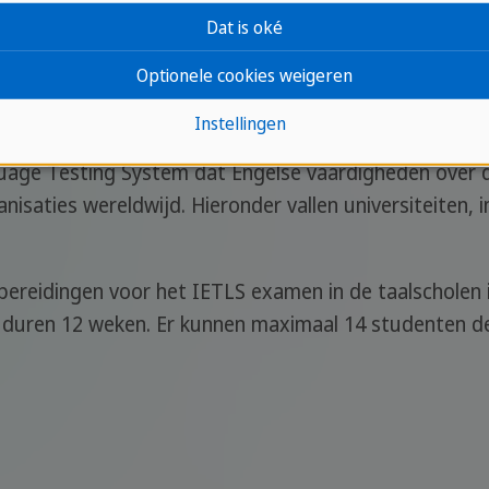
Dat is oké
Optionele cookies weigeren
Instellingen
nguage Testing System dat Engelse vaardigheden over 
saties wereldwijd. Hieronder vallen universiteiten, i
rbereidingen voor het IETLS examen in de taalscholen
 duren 12 weken. Er kunnen maximaal 14 studenten 