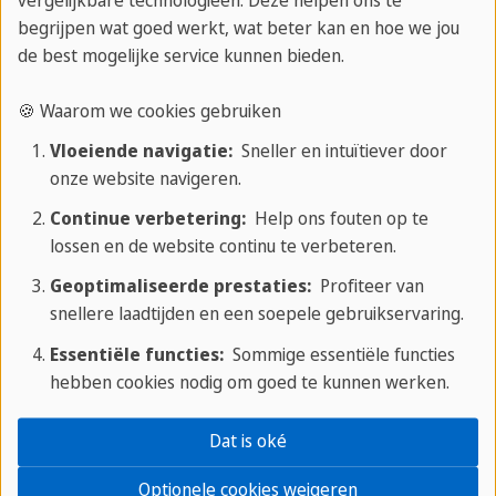
vergelijkbare technologieën. Deze helpen ons te
van Onderwijs erkend wordt voor academische en
begrijpen wat goed werkt, wat beter kan en hoe we jou
professionele toepassingen. Het modulaire
de best mogelijke service kunnen bieden.
systeem is bestaat uit eenheden -die ook op zich
te halen zijn-
voor de best mogelijke beoordeling
🍪 Waarom we cookies gebruiken
van de taalkundige vaardigheden van een
Vloeiende navigatie:
Sneller en intuïtiever door
kandidaat. Examenbijdrage en kosten voor
onze website navigeren.
lesmateriaal zijn niet inbegrepen in de cursusprijs.
Continue verbetering:
Help ons fouten op te
lossen en de website continu te verbeteren.
Geoptimaliseerde prestaties:
Profiteer van
Locatie
Examen
Startdatum
Duur
snellere laadtijden en een soepele gebruikservaring.
Essentiële functies:
Sommige essentiële functies
Parijs,
DELF
09.03.2021
12
2
hebben cookies nodig om goed te kunnen werken.
Nice
weken
Dat is oké
Parijs,
DELF
07.04.2021
12
2
Optionele cookies weigeren