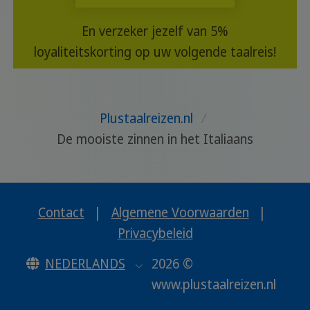
En verzeker jezelf van 5%
loyaliteitskorting op uw volgende taalreis!
Plustaalreizen.nl
/
De mooiste zinnen in het Italiaans
Contact
|
Algemene Voorwaarden
|
Privacybeleid
NEDERLANDS
2026 ©
www.plustaalreizen.nl