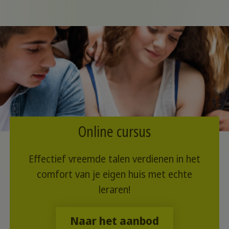
haar rijke cultuur, het lekkere eten,
prachtige landschappen én de relaxte
levensstijl. Maar vergis je niet: een leven in
Italië vraagt om aanpassing. Hoe? Lees
hier alles over Italiaanse gewoontes.
Online cursus
Effectief vreemde talen verdienen in het
comfort van je eigen huis met echte
leraren!
Naar het aanbod