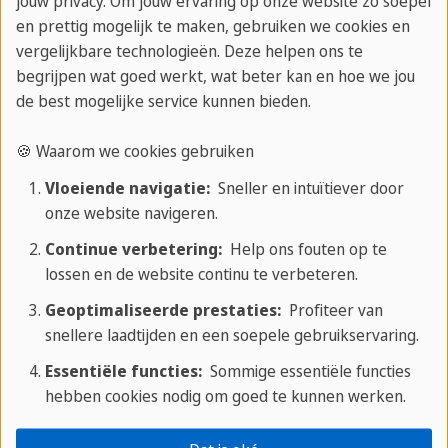
jouw privacy. Om jouw ervaring op onze website zo soepel
en prettig mogelijk te maken, gebruiken we cookies en
Non parlo
Ik spreek niet zo
vergelijkbare technologieën. Deze helpen ons te
begrijpen wat goed werkt, wat beter kan en hoe we jou
italiano
goed Italiaans.
de best mogelijke service kunnen bieden.
molto bene
🍪 Waarom we cookies gebruiken
Quanto
Hoeveel kost het?
Vloeiende navigatie:
Sneller en intuïtiever door
costa?
onze website navigeren.
Continue verbetering:
Help ons fouten op te
Posso
Kan ik met
lossen en de website continu te verbeteren.
pagare con
creditcard betalen?
Geoptimaliseerde prestaties:
Profiteer van
carta di
snellere laadtijden en een soepele gebruikservaring.
credito?
Essentiële functies:
Sommige essentiële functies
hebben cookies nodig om goed te kunnen werken.
Dove si
Waar is...?
trova...?