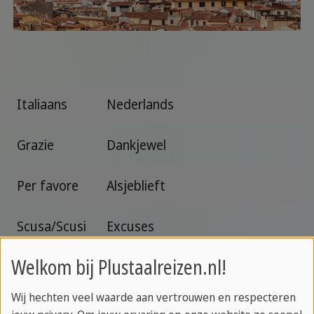
Italiaans
Nederlands
Grazie
Dankjewel
Per favore
Alsjeblieft
Scusa/Scusi
Excuses
(informeel/formeel)
Welkom bij Plustaalreizen.nl!
Parla
Spreek je engels?
Wij hechten veel waarde aan vertrouwen en respecteren
inglese?