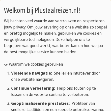
Welkom bij Plustaalreizen.nl!
Wij hechten veel waarde aan vertrouwen en respecteren
jouw privacy. Om jouw ervaring op onze website zo soepel
en prettig mogelijk te maken, gebruiken we cookies en
vergelijkbare technologieën. Deze helpen ons te
begrijpen wat goed werkt, wat beter kan en hoe we jou
de best mogelijke service kunnen bieden.
Snellere vooruitgang = meer motivatie
🍪 Waarom we cookies gebruiken
Wist je dat studenten tijdens een
taalcursus in
het buitenland
gemiddeld tot vijf keer sneller
Vloeiende navigatie:
Sneller en intuïtiever door
onze website navigeren.
leren dan in een regulier programma thuis?
Continue verbetering:
Help ons fouten op te
Dat komt doordat je continu oefent, feedback
lossen en de website continu te verbeteren.
krijgt én noodzaak voelt. Als je de weg moet
Geoptimaliseerde prestaties:
Profiteer van
vragen of een fout drankje voor je neus krijgt, wil
snellere laadtijden en een soepele gebruikservaring.