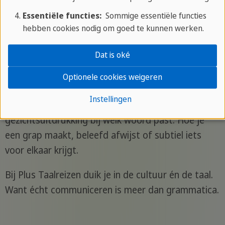
je het de volgende keer goed doen. En dat
Essentiële functies:
Sommige essentiële functies
motiveert.
hebben cookies nodig om goed te kunnen werken.
Dat is oké
Je leert ook de taal achter de taal
Optionele cookies weigeren
Wat een boek je niet leert: hoe mensen écht
Instellingen
praten. Hoe informele zinnen klinken. Welke
gezichtsuitdrukking bij welk woord past. Hoe je
een grap maakt, beleefd afwijst of subtiel iets
voor elkaar krijgt.
Bij Plus Taalreizen duik je in de cultuur én de taal.
Want écht communiceren is meer dan grammatica.