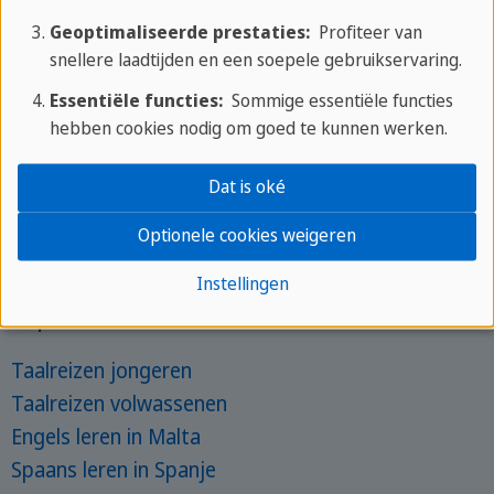
Onze voordelen
Geoptimaliseerde prestaties:
Profiteer van
snellere laadtijden en een soepele gebruikservaring.
✔ Uitstekende service en steun
Essentiële functies:
Sommige essentiële functies
✔ 40 jaar ervaring in het onderwijzen van talen
hebben cookies nodig om goed te kunnen werken.
✔ All-inclusive - genieten van een taalcursus
✔ 30 van onze eigen taalscholen op exclusieve
Dat is oké
locaties
Optionele cookies weigeren
Instellingen
Top zoektermen
Taalreizen jongeren
Taalreizen volwassenen
Engels leren in Malta
Spaans leren in Spanje