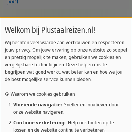
jaar)
Welkom bij Plustaalreizen.nl!
Wij hechten veel waarde aan vertrouwen en respecteren
PLUS Taalreizen Service
jouw privacy. Om jouw ervaring op onze website zo soepel
en prettig mogelijk te maken, gebruiken we cookies en
PTR Reismagazine
vergelijkbare technologieën. Deze helpen ons te
Reisgids
begrijpen wat goed werkt, wat beter kan en hoe we jou
Taalcursussen
de best mogelijke service kunnen bieden.
Online taaltesten
🍪 Waarom we cookies gebruiken
Nieuwsbrief
Over PLUS Taalreizen
Vloeiende navigatie:
Sneller en intuïtiever door
onze website navigeren.
Aanbiedingen
Continue verbetering:
Help ons fouten op te
lossen en de website continu te verbeteren.