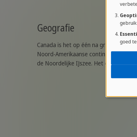
verbete
Geopti
gebruik
Geografie
Essenti
goed te
Canada is het op één na grootste land 
Noord-Amerikaanse continent tussen de
de Noordelijke IJszee. Het grenst in h