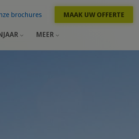
nze brochures
MAAK UW OFFERTE
NJAAR
MEER