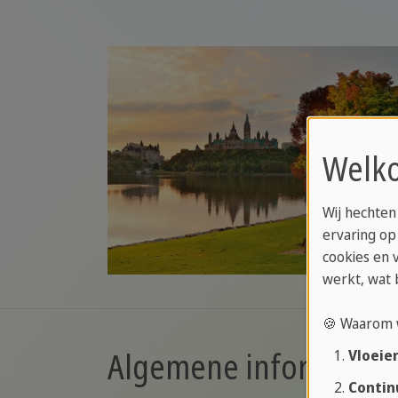
Welko
Wij hechten
ervaring op
cookies en 
werkt, wat 
🍪 Waarom 
Algemene informatie 
Vloeie
Contin