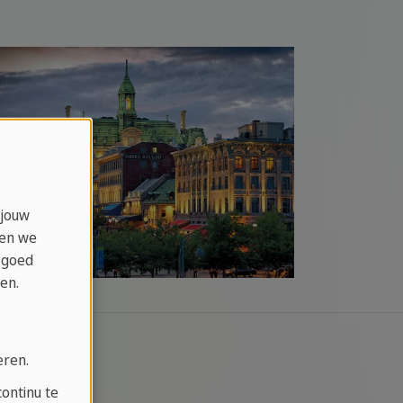
 jouw
ken we
 goed
en.
eren.
ontinu te