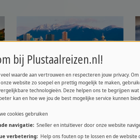
m bij Plustaalreizen.nl!
 veel waarde aan vertrouwen en respecteren jouw privacy. Om
 onze website zo soepel en prettig mogelijk te maken, gebrui
vergelijkbare technologieën. Deze helpen ons te begrijpen wat
beter kan en hoe we jou de best mogelijke service kunnen bied
we cookies gebruiken
over Canada
nde navigatie:
Sneller en intuïtiever door onze website navig
ue verbetering:
Help ons fouten op te lossen en de website c