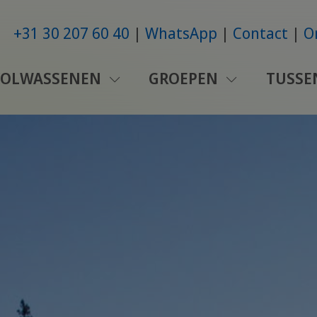
+31 30 207 60 40
WhatsApp
Contact
O
VOLWASSENEN
GROEPEN
TUSSE