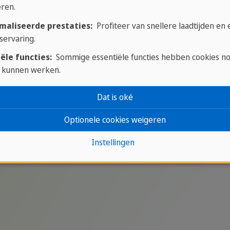
ren.
maliseerde prestaties:
Profiteer van snellere laadtijden en
servaring.
ële functies:
Sommige essentiële functies hebben cookies n
 kunnen werken.
ter wereld en heeft een oppervlakte van 9.984.670 km².
 Atlantische Oceaan in het oosten, de Stille Oceaan 
Dat is oké
et zuiden en noordwesten aan de VS.
Optionele cookies weigeren
Instellingen