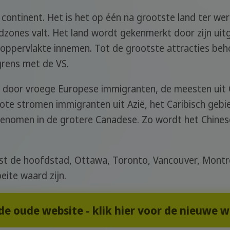
continent. Het is het op één na grootste land ter we
ijdzones valt. Het land wordt gekenmerkt door zijn u
 oppervlakte innemen. Tot de grootste attracties beh
grens met de VS.
 door vroege Europese immigranten, de meesten uit Gr
rote stromen immigranten uit Azië, het Caribisch gebi
enomen in de grotere Canadese. Zo wordt het Chines
ast de hoofdstad, Ottawa, Toronto, Vancouver, Montré
ite waard zijn.
 de oude website - klik hier voor de nieuwe 