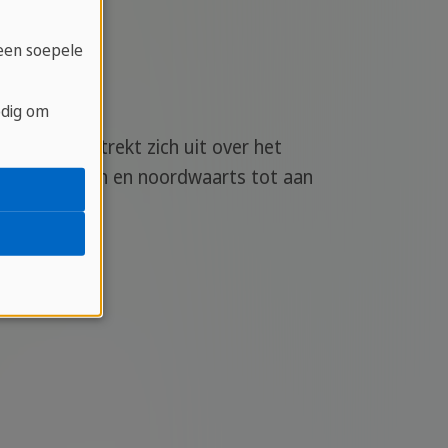
 een soepele
odig om
 Het land strekt zich uit over het
in het westen en noordwaarts tot aan