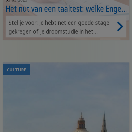
Het nut van een taaltest: welke Engels
niveaus haal jij?
Stel je voor: je hebt net een goede stage
gekregen of je droomstudie in het
buitenland lijkt werkelijkheid te worden.
Maar er is één probleem… je hebt geen
officieel taalcertificaat. En zonder dat kun
je die kansen misschien wel vergeten. Wat
CULTURE
nu?