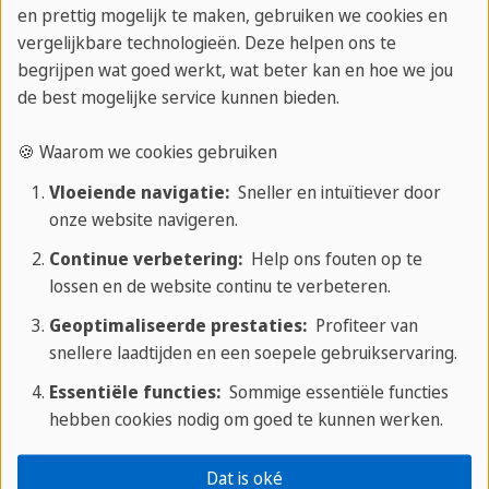
aanscherpen.
en prettig mogelijk te maken, gebruiken we cookies en
vergelijkbare technologieën. Deze helpen ons te
Bovendien belichaamt Sherlock Holmes als
begrijpen wat goed werkt, wat beter kan en hoe we jou
personage enkele belangrijke deugden die van
de best mogelijke service kunnen bieden.
tijdloze relevantie zijn, zoals rationaliteit,
🍪 Waarom we cookies gebruiken
observatievermogen, logica en een zoektocht naar
gerechtigheid. Deze eigenschappen maken Holmes
Vloeiende navigatie:
Sneller en intuïtiever door
onze website navigeren.
niet alleen een meester-detective, maar ook een
inspirerend voorbeeld voor lezers van alle
Continue verbetering:
Help ons fouten op te
lossen en de website continu te verbeteren.
leeftijden.
Geoptimaliseerde prestaties:
Profiteer van
Dus, terwijl Sherlock Holmes misschien wel een
snellere laadtijden en een soepele gebruikservaring.
fictief personage is, is zijn erfenis levendig en blijft
Essentiële functies:
Sommige essentiële functies
hij mensen inspireren om de straten van Londen te
hebben cookies nodig om goed te kunnen werken.
verkennen, zowel in de geest als in het echte leven.
Zijn avonturen bieden niet alleen een spannende
Dat is oké