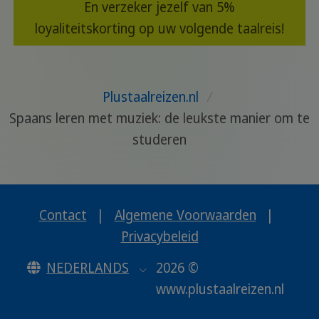
En verzeker jezelf van 5%
loyaliteitskorting op uw volgende taalreis!
Plustaalreizen.nl
/
Spaans leren met muziek: de leukste manier om te
studeren
Contact
|
Algemene Voorwaarden
|
Privacybeleid
NEDERLANDS
2026 ©
www.plustaalreizen.nl