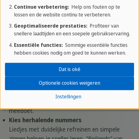
Continue verbetering:
Help ons fouten op te
lossen en de website continu te verbeteren.
Geoptimaliseerde prestaties:
Profiteer van
Tips om Spaans te leren met muziek
snellere laadtijden en een soepele gebruikservaring.
Gebruik songteksten
Essentiële functies:
Sommige essentiële functies
hebben cookies nodig om goed te kunnen werken.
Zoek de lyrics op (bijv. via lyricstraining.com) en
luister actief mee. Schrijf woorden op die je niet
Dat is oké
kent en vertaal ze.
Zing mee, hoe vals ook
Optionele cookies weigeren
Zingen helpt je met uitspraak én intonatie. Geen
Instellingen
schaamte: je leert pas écht als je mond
meedoet.
Kies herhalende nummers
Liedjes met duidelijke refreinen en simpele
zinnen helpen je sneller leren.
"Bailando"
van