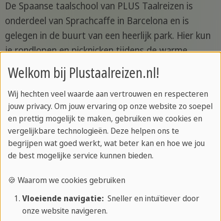
De Spaanse taalschool van PLUS Taalreizen is
onderdeel van Sprachcaffe in Barcelona en is
gelegen in de buurt van een heerlijk park. Hier kun
je rondlopen en picknicken tijdens de warme
Spaanse zomer. Ook is er een city beach en
Welkom bij Plustaalreizen.nl!
winkelcentrum vlakbij.
Wij hechten veel waarde aan vertrouwen en respecteren
Onze school is een echte oase van rust te midden
jouw privacy. Om jouw ervaring op onze website zo soepel
van de drukte van het Spaanse leven, waar jonge
en prettig mogelijk te maken, gebruiken we cookies en
vergelijkbare technologieën. Deze helpen ons te
mensen hun Spaans kunnen bijspijkeren of gewoon
begrijpen wat goed werkt, wat beter kan en hoe we jou
kunnen ontspannen tijdens hun taalstudieverblijf.
de best mogelijke service kunnen bieden.
🍪 Waarom we cookies gebruiken
Begeleiding
Vloeiende navigatie:
Sneller en intuïtiever door
onze website navigeren.
Speciaal voor jou zijn er opgeleide, enthousiaste