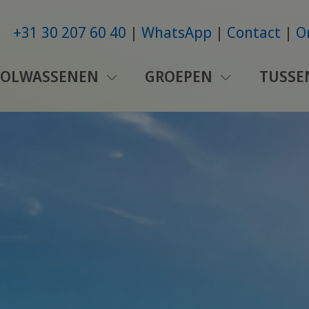
+31 30 207 60 40
WhatsApp
Contact
O
VOLWASSENEN
GROEPEN
TUSSE