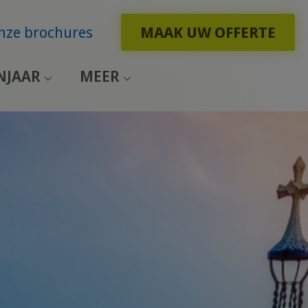
nze brochures
MAAK UW OFFERTE
NJAAR
MEER