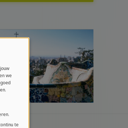
 jouw
ken we
 goed
en.
eren.
ontinu te