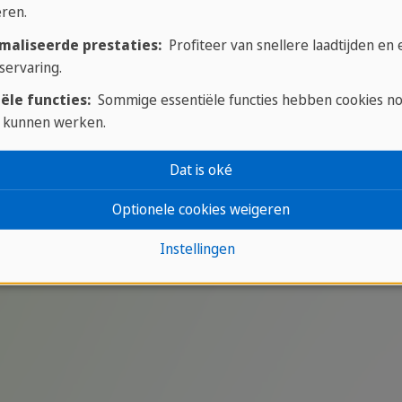
over Spanje
ren.
maliseerde prestaties:
Profiteer van snellere laadtijden en
servaring.
ële functies:
Sommige essentiële functies hebben cookies n
 kunnen werken.
Dat is oké
isch schiereiland en heeft kusten in alle richtingen. D
e dorpjes en moderne metropolen.
Optionele cookies weigeren
Instellingen