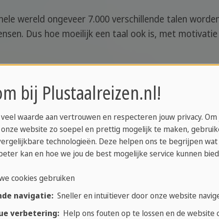
hele wereld ongeveer 7.000 verschillende talen word
sen. Dus hoe moeilijk een taal ook is, met motivatie
 talen ter wereld.
m bij Plustaalreizen.nl!
taal om te leren voor een Neder
 veel waarde aan vertrouwen en respecteren jouw privacy. Om
 onze website zo soepel en prettig mogelijk te maken, gebrui
vergelijkbare technologieën. Deze helpen ons te begrijpen wat
t is om te leren, kunnen we verschillende aspecten ev
beter kan en hoe we jou de best mogelijke service kunnen bied
uctuur en ordening van woorden en het alfabet, aange
we cookies gebruiken
m deze reden geven wij een overzicht van de 5 moeilij
nde navigatie:
Sneller en intuïtiever door onze website navig
ue verbetering:
Help ons fouten op te lossen en de website c