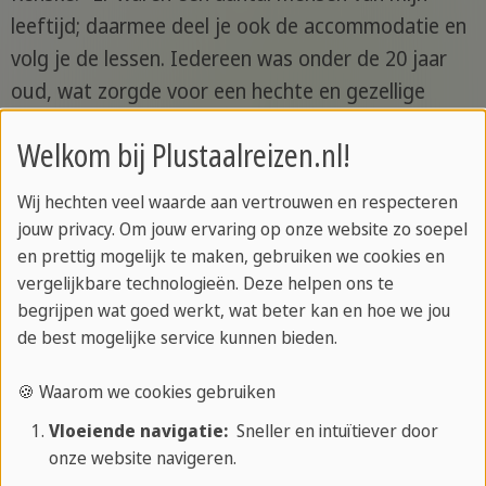
leeftijd; daarmee deel je ook de accommodatie en
volg je de lessen. Iedereen was onder de 20 jaar
oud, wat zorgde voor een hechte en gezellige
groep. We deden veel samen, zoals het verkennen
Welkom bij Plustaalreizen.nl!
van het eiland en het deelnemen aan
georganiseerde activiteiten. De groepsdynamiek
Wij hechten veel waarde aan vertrouwen en respecteren
was geweldig en ik heb vriendschappen voor het
jouw privacy. Om jouw ervaring op onze website zo soepel
leven gesloten. Het was fijn om ervaringen te delen
en prettig mogelijk te maken, gebruiken we cookies en
vergelijkbare technologieën. Deze helpen ons te
met mensen die dezelfde interesses en doelen
begrijpen wat goed werkt, wat beter kan en hoe we jou
hadden."
de best mogelijke service kunnen bieden.
Activiteitenprogramma
🍪 Waarom we cookies gebruiken
Renske: "Het activiteitenprogramma was erg goed.
Vloeiende navigatie:
Sneller en intuïtiever door
Er werden meerdere activiteiten per week
onze website navigeren.