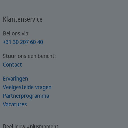
Klantenservice
Bel ons via:
+31 30 207 60 40
Stuur ons een bericht:
Contact
Ervaringen
Veelgestelde vragen
Partnerprogramma
Vacatures
Deel jouw #plusmoment