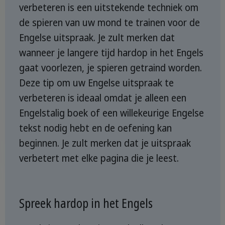
verbeteren is een uitstekende techniek om
de spieren van uw mond te trainen voor de
Engelse uitspraak. Je zult merken dat
wanneer je langere tijd hardop in het Engels
gaat voorlezen, je spieren getraind worden.
Deze tip om uw Engelse uitspraak te
verbeteren is ideaal omdat je alleen een
Engelstalig boek of een willekeurige Engelse
tekst nodig hebt en de oefening kan
beginnen. Je zult merken dat je uitspraak
verbetert met elke pagina die je leest.
Spreek hardop in het Engels