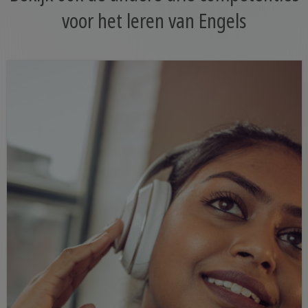
voor het leren van Engels