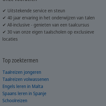
✔ Uitstekende service en steun
✔ 40 jaar ervaring in het onderwijzen van talen
✔ All-inclusive - genieten van een taalcursus
✔ 30 van onze eigen taalscholen op exclusieve
locaties
Top zoektermen
Taalreizen jongeren
Taalreizen volwassenen
Engels leren in Malta
Spaans leren in Spanje
Schoolreizen