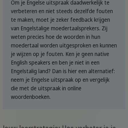
Om je Engelse uitspraak daadwerkelijk te
verbeteren en niet steeds dezelfde fouten
te maken, moet je zeker feedback krijgen
van Engelstalige moedertaalsprekers. Zij
weten precies hoe de woorden in hun
moedertaal worden uitgesproken en kunnen
je wijzen op je fouten. Ken je geen native
English speakers en ben je niet in een
Engelstalig land? Dan is hier een alternatief:
neem je Engelse uitspraak op en vergelijk
die met de uitspraak in online
woordenboeken.