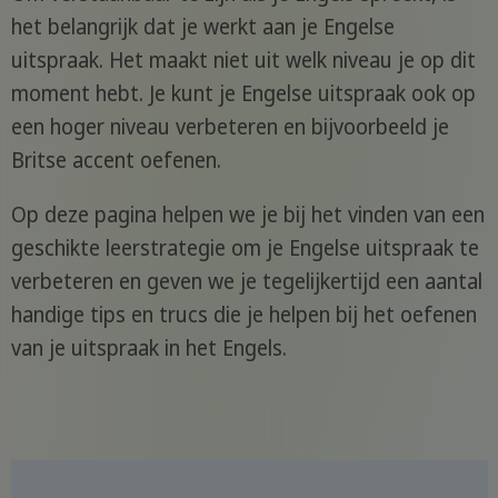
het belangrijk dat je werkt aan je Engelse
uitspraak. Het maakt niet uit welk niveau je op dit
moment hebt. Je kunt je Engelse uitspraak ook op
een hoger niveau verbeteren en bijvoorbeeld je
Britse accent oefenen.
Op deze pagina helpen we je bij het vinden van een
geschikte leerstrategie om je Engelse uitspraak te
verbeteren en geven we je tegelijkertijd een aantal
handige tips en trucs die je helpen bij het oefenen
van je uitspraak in het Engels.