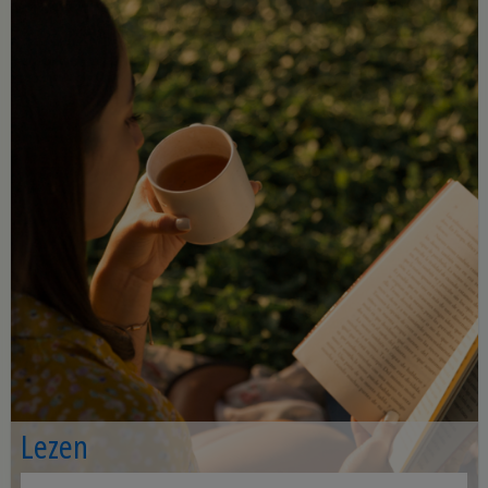
Lezen