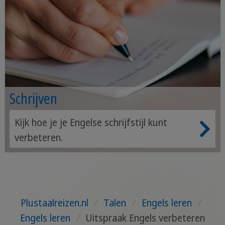
Schrijven
Kijk hoe je je Engelse schrijfstijl kunt
verbeteren.
Plustaalreizen.nl
/
Talen
/
Engels leren
/
Engels leren
/
Uitspraak Engels verbeteren