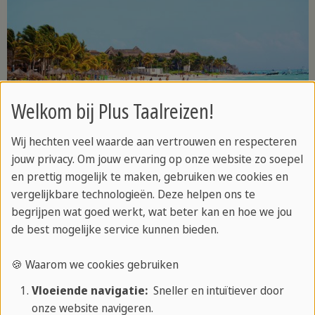
Welkom bij Plus Taalreizen!
Wij hechten veel waarde aan vertrouwen en respecteren
jouw privacy. Om jouw ervaring op onze website zo soepel
en prettig mogelijk te maken, gebruiken we cookies en
Activiteiten
vergelijkbare technologieën. Deze helpen ons te
begrijpen wat goed werkt, wat beter kan en hoe we jou
de best mogelijke service kunnen bieden.
Bij Plus Taalreizen Playa del Carmen is elke dag een
avontuur!
🍪 Waarom we cookies gebruiken
Vloeiende navigatie:
Sneller en intuïtiever door
Onze taalvakantie Spaans is de perfecte mix van
onze website navigeren.
Spaanse lessen en een geweldig programma vol