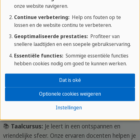
onze website navigeren.
Continue verbetering:
Help ons fouten op te
Om permanent akkoord te gaan met deze dienst, moet
lossen en de website continu te verbeteren.
u
Google Maps
accepteren in de
Inhoudsbeheer
.
Geoptimaliseerde prestaties:
Profiteer van
snellere laadtijden en een soepele gebruikservaring.
Essentiële functies:
Sommige essentiële functies
Wat is inbegrepen in je Plus Taalreizen
hebben cookies nodig om goed te kunnen werken.
Taalreis
Dat is oké
📄 Taaltest:
Je begint je reis met een korte online
Optionele cookies weigeren
taaltest. Dit helpt ons om de beste klas voor jouw
Instellingen
niveau te vinden.
📚
Taalcursus:
Je leert in een ontspannen en
vriendelijke sfeer. Onze ervaren docenten helpen je