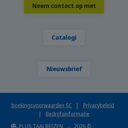
Neem contact op met
Catalogi
Nieuwsbrief
boekingsvoorwaarden SC
|
Privacybeleid
|
Bedrijfsinformatie
PLUS TAALREIZEN
2026 ©