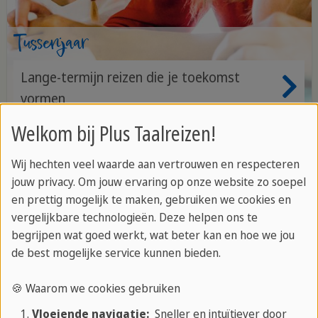
Tussenjaar
Lange-termijn reizen die je toekomst
vormen
Welkom bij Plus Taalreizen!
Van Beijing tot Vancouver
Wij hechten veel waarde aan vertrouwen en respecteren
jouw privacy. Om jouw ervaring op onze website zo soepel
en prettig mogelijk te maken, gebruiken we cookies en
Ontdek onze 21 locaties wereldwijd
vergelijkbare technologieën. Deze helpen ons te
begrijpen wat goed werkt, wat beter kan en hoe we jou
de best mogelijke service kunnen bieden.
Wilt u externe content laden die door
Google Maps
wordt aangeleverd ?
🍪 Waarom we cookies gebruiken
Vloeiende navigatie:
Sneller en intuïtiever door
Ja