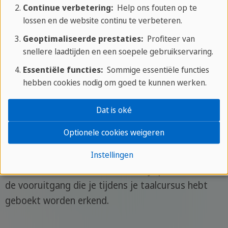
Continue verbetering:
Help ons fouten op te
lossen en de website continu te verbeteren.
Toezicht
Geoptimaliseerde prestaties:
Profiteer van
snellere laadtijden en een soepele gebruikservaring.
Onze toegewijde Teamers houden 24 uur per dag
Essentiële functies:
Sommige essentiële functies
toezicht en zorgen altijd voor veiligheid en
hebben cookies nodig om goed te kunnen werken.
ondersteuning.
Dat is oké
Certificaat
Optionele cookies weigeren
Aan het einde van je verblijf ontvang je je officiële
Instellingen
SPRACHCAFFE-certificaat, waarin je prestaties en
de vooruitgang die je tijdens je taalcursus hebt
geboekt worden erkend.