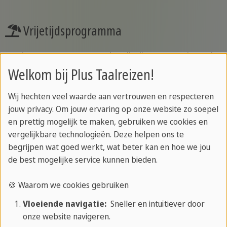
Vrijetijdsprogramma
Geniet van een spannend, volledig georganiseerd
vrijetijdsprogramma vol activiteiten, excursies,
Welkom bij Plus Taalreizen!
sport en momenten om te ontspannen, contacten
Wij hechten veel waarde aan vertrouwen en respecteren
te leggen en leuke momenten te delen met je
jouw privacy. Om jouw ervaring op onze website zo soepel
vrienden.
en prettig mogelijk te maken, gebruiken we cookies en
vergelijkbare technologieën. Deze helpen ons te
begrijpen wat goed werkt, wat beter kan en hoe we jou
Cursus
de best mogelijke service kunnen bieden.
🍪 Waarom we cookies gebruiken
Geniet van lessen op maat met ervaren leraren in
klaslokalen met airconditioning of onder
Vloeiende navigatie:
Sneller en intuïtiever door
onze website navigeren.
schaduwrijke tuinbomen.