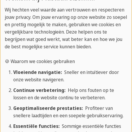
onderwerp 'bijgelovig'. Het is leuk om te horen dat
Wij hechten veel waarde aan vertrouwen en respecteren
het getal 13 ongeluk betekent in het Westen, maar
jouw privacy. Om jouw ervaring op onze website zo soepel
juist geluk in het Oosten.
en prettig mogelijk te maken, gebruiken we cookies en
Het onderwijs was vooral gericht op positieve
vergelijkbare technologieën. Deze helpen ons te
feedback en plezierig bezig zijn met de taal. Dat
begrijpen wat goed werkt, wat beter kan en hoe we jou
maakt het leuk om in Vancouver te studeren. Er is
de best mogelijke service kunnen bieden.
heel veel te doen in Vancouver. Vaak is dit
🍪 Waarom we cookies gebruiken
goedkoop en goed te doen met het openbaar
Vloeiende navigatie:
Sneller en intuïtiever door
vervoer. Ga zeker een dag naar Whistler of Groose
onze website navigeren.
Mountain, Lynn Canyon Creek of Granville Island.
Neem goede wandelschoenen mee, want ook al is
Continue verbetering:
Help ons fouten op te
lossen en de website continu te verbeteren.
Vancouver een grote stad, binnen een half uur ben
je in de natuur. Een trip naar de Rocky Mountains is
Geoptimaliseerde prestaties:
Profiteer van
snellere laadtijden en een soepele gebruikservaring.
ook aan te raden. Niet goedkoop, maar wel de
moeite waard. Ik heb zelf 3 weken in een hostel
Essentiële functies:
Sommige essentiële functies