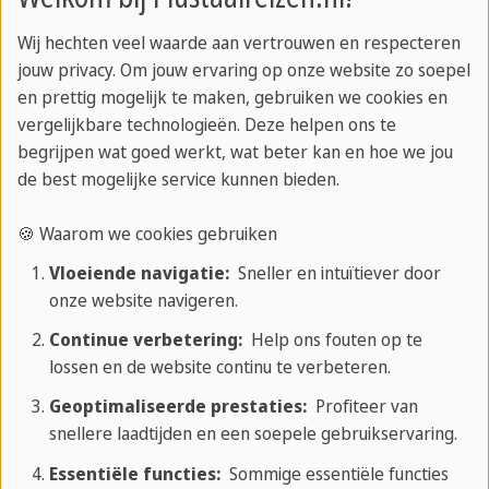
gedwongen om constant Engels te spreken en
Wij hechten veel waarde aan vertrouwen en respecteren
daardoor ging het steeds vloeiender. (ik ging zelfs
jouw privacy. Om jouw ervaring op onze website zo soepel
in het Engels dromen). Ik ben over alles positief
en prettig mogelijk te maken, gebruiken we cookies en
wat ik in deze drie weken heb meegemaakt. Ik
vergelijkbare technologieën. Deze helpen ons te
verbleef zelf in een comfortresidentie in Oxford.
begrijpen wat goed werkt, wat beter kan en hoe we jou
de best mogelijke service kunnen bieden.
Dit was goed verzorgd met een eigen badkamer en
een gedeelde keuken met zes personen (elke week
🍪 Waarom we cookies gebruiken
werd er schoongemaakt). Verder is de school in het
Vloeiende navigatie:
Sneller en intuïtiever door
centrum en is er bijna elke dag een activiteit waar
onze website navigeren.
je soms een kleine bijdrage aan moest leveren. De
Continue verbetering:
Help ons fouten op te
activiteiten brengen mensen bij elkaar en je komt
lossen en de website continu te verbeteren.
op plekken waar je zelf nooit zou komen. In de
Geoptimaliseerde prestaties:
Profiteer van
weekenden is er geen school en ben ik met een
snellere laadtijden en een soepele gebruikservaring.
groep studenten van school naar Londen en Bath
Essentiële functies:
Sommige essentiële functies
geweest. Dit was echt geweldig, iedere stad heeft