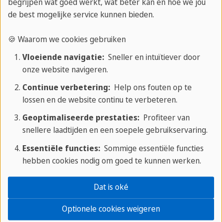
begrijpen wat goed werkt, wat beter kan en hoe we jou
ondernomen. Ook op school hadden we het naar
de best mogelijke service kunnen bieden.
ons zin. De docenten waren erg aardig en geduldig.
Ze hielden rekening met de verschillende niveaus
🍪 Waarom we cookies gebruiken
en achtergronden van studenten en er was een
Vloeiende navigatie:
Sneller en intuïtiever door
ontspannen sfeer. Vooral met Paco, onze
onze website navigeren.
spreekvaardigheiddocent, hebben we erg veel
Continue verbetering:
Help ons fouten op te
gelachen. Al na drie weken zijn we een niveau
lossen en de website continu te verbeteren.
omhoog gegaan! De stad zelf vonden wij ideaal
Geoptimaliseerde prestaties:
Profiteer van
voor een taalreis. Er is genoeg te beleven en
snellere laadtijden en een soepele gebruikservaring.
daarnaast vonden wij het heerlijk om na de
Essentiële functies:
Sommige essentiële functies
intensieve lessen uit te rusten op het strand. We
hebben cookies nodig om goed te kunnen werken.
hebben de tijd van ons leven gehad in Alicante en
gaan zeker nog eens terug.
Dat is oké
Optionele cookies weigeren