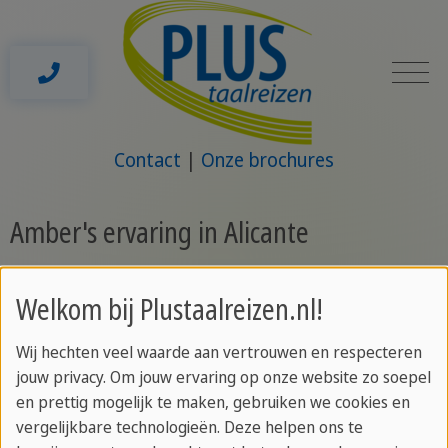
Contact
Onze brochures
Amber's ervaring in Alicante
4 weken
Samen met twee vriendinnen boekte ik
Welkom bij Plustaalreizen.nl!
voor de zomervakantie een taalreis naar Alicante.
We deelden een appartement op loopafstand van
Wij hechten veel waarde aan vertrouwen en respecteren
de taalschool. Met onze Duitse en Poolse
jouw privacy. Om jouw ervaring op onze website zo soepel
en prettig mogelijk te maken, gebruiken we cookies en
huisgenootjes werden we al snel bevriend en
vergelijkbare technologieën. Deze helpen ons te
samen hebben we veel leuke activiteiten