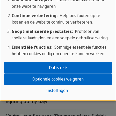
Are you a magician? Because whenever I look
onze website navigeren.
at you, everyone else disappears.
Continue verbetering:
Help ons fouten op te
lossen en de website continu te verbeteren.
Are you Australian? Because you meet all of my
Geoptimaliseerde prestaties:
Profiteer van
koala-fications
snellere laadtijden en een soepele gebruikservaring.
Essentiële functies:
Sommige essentiële functies
You’re like a dictionary – you add meaning to
hebben cookies nodig om goed te kunnen werken.
my life.
Dat is oké
You look so familiar… Did we take a class
together? I could’ve sworn we had chemistry.
Optionele cookies weigeren
Instellingen
Are you an electrician? Because you’re definitely
lighting up my day!