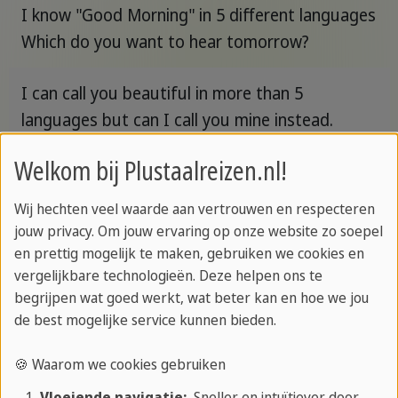
I know "Good Morning" in 5 different languages
Which do you want to hear tomorrow?
I can call you beautiful in more than 5
languages but can I call you mine instead.
Welkom bij Plustaalreizen.nl!
Are you from China? Cause I'm China get your
number.
Wij hechten veel waarde aan vertrouwen en respecteren
jouw privacy. Om jouw ervaring op onze website zo soepel
I always enjoyed learning a new tongue, can
en prettig mogelijk te maken, gebruiken we cookies en
you teach me yours.
vergelijkbare technologieën. Deze helpen ons te
begrijpen wat goed werkt, wat beter kan en hoe we jou
de best mogelijke service kunnen bieden.
If you were a vegetable you would be cute-
cumber.
🍪 Waarom we cookies gebruiken
Vloeiende navigatie:
Sneller en intuïtiever door