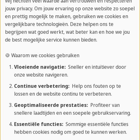
Wij hechten veel waarde aan vertrouwen en respecteren
regel "plaats voor tijd" is dus voldaan met deze
jouw privacy. Om jouw ervaring op onze website zo soepel
Engelse zin. Als je iets wilt beschrijven in je Engelse
en prettig mogelijk te maken, gebruiken we cookies en
vergelijkbare technologieën. Deze helpen ons te
zin (Hoe is iets), vermeld je de informatie meestal
begrijpen wat goed werkt, wat beter kan en hoe we jou
aan het eind van de zin. Je moet echter in
de best mogelijke service kunnen bieden.
gedachten houden dat de informatie vóór de
informatie over plaats en tijd moet worden
🍪 Waarom we cookies gebruiken
geplaatst. Voor beschrijvingen in combinatie met
Vloeiende navigatie:
Sneller en intuïtiever door
plaats- en tijdsinformatie kun je het beste de
onze website navigeren.
grammaticale regel "How follows Where follows
Continue verbetering:
Help ons fouten op te
When" onthouden. Hieronder vind je een
lossen en de website continu te verbeteren.
voorbeeldzin waarin dit schema wordt toegepast.
Geoptimaliseerde prestaties:
Profiteer van
snellere laadtijden en een soepele gebruikservaring.
Voorbeeldzin: We studeerden sinds het begin van
de zomer samen in Malta.
Essentiële functies:
Sommige essentiële functies
hebben cookies nodig om goed te kunnen werken.