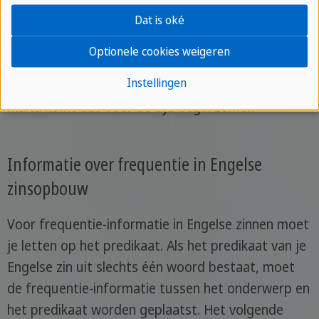
In deze voorbeeldzin is het woord samen het
Dat is oké
beschrijvende deel van de zin. Het woord samen
beschrijft dus de manier van studeren. Volgens de
Optionele cookies weigeren
Engelse grammaticaregel "Hoe - Waar - Wanneer"
Instellingen
volgt daarna de regel "plaats voor tijd". De plaats
Malta komt dus voor de tijd begin zomer.
Informatie over frequentie in Engelse
zinsopbouw
Voor frequentie-informatie in Engelse zinnen moet
je letten op het predikaat. Als het predikaat van je
Engelse zin uit slechts één woord bestaat, moet
de frequentie-informatie tussen het onderwerp en
het predikaat worden geplaatst. Het volgende